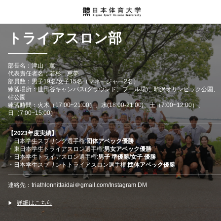
トライアスロン部
部長名：津山 薫
代表責任者名：若杉 恵夢
部員数：男子
19
名
/
女子
15
名（マネージャー
2
名）
練習場所：世田谷キャンパス(グラウンド、プール場)、駒沢オリンピック公園、
砧公園
練習時間：火木（
17:00~21:00
）、水(18:00-21:00)、土（
7:00~12:00
）、
日（
7:00~15:00
）
【
2023
年度実績】
・日本学生スプリング選手権:
団体アベック優勝
・東日本学生トライアスロン選手権:
男女アベック優勝
・日本学生トライアスロン選手権:
男子 準優勝/女子 優勝
・日本学生スプリントトライアスロン選手権:
団体アベック優勝
連絡先：triathlonnittaidai＠gmail.com/Instagram DM
詳細はこちら