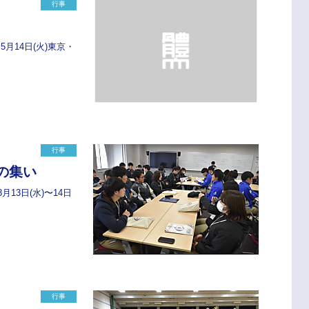
行事
5月14日(火)東京・
行事
の集い
月13日(水)〜14日
行事