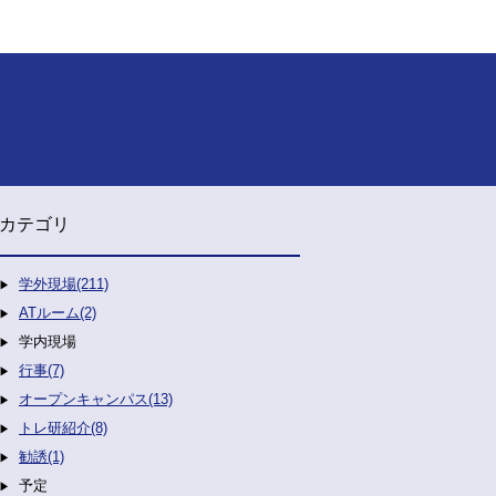
カテゴリ
学外現場(211)
ATルーム(2)
学内現場
行事(7)
オープンキャンパス(13)
トレ研紹介(8)
勧誘(1)
予定