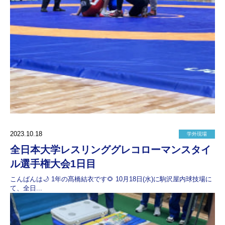
2023.10.18
学外現場
全日本大学レスリンググレコローマンスタイ
ル選手権大会1日目
こんばんは🌙 1年の髙橋結衣です🌻 10月18日(水)に駒沢屋内球技場に
て、全日...