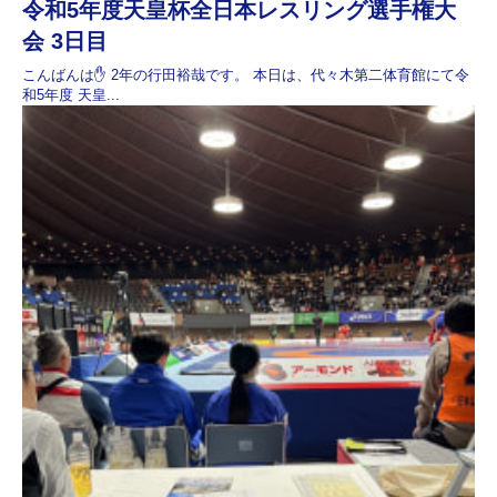
令和5年度天皇杯全日本レスリング選手権大
会 3日目
こんばんは✋ 2年の行田裕哉です。 本日は、代々木第二体育館にて令
和5年度 天皇...