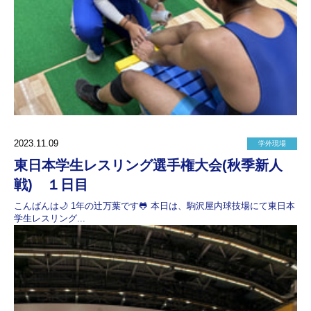
2023.11.09
学外現場
東日本学生レスリング選手権大会(秋季新人
戦) １日目
こんばんは🌙 1年の辻万葉です🐸 本日は、駒沢屋内球技場にて東日本
学生レスリング...