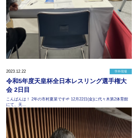
2023.12.22
学外現場
令和5年度天皇杯全日本レスリング選手権大
会 2日目
こんばんは！ 2年の市村夏菜です🌱 12月22日(金)に代々木第2体育館
にて、天...