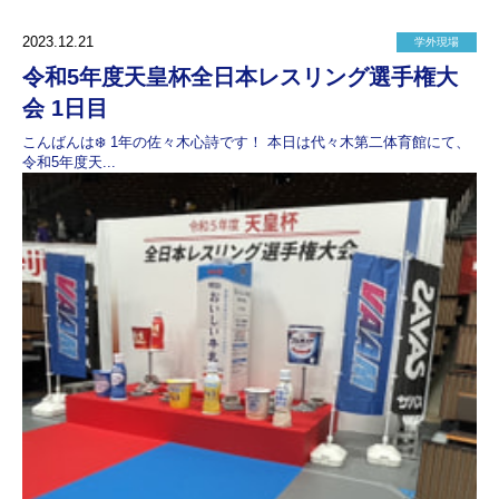
2023.12.21
学外現場
令和5年度天皇杯全日本レスリング選手権大
会 1日目
こんばんは❄️ 1年の佐々木心詩です！ 本日は代々木第二体育館にて、
令和5年度天...