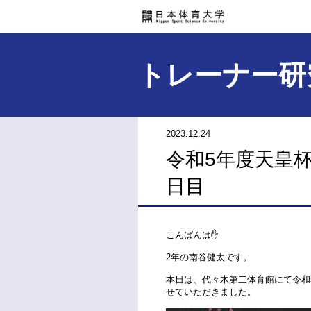
トレーナー研
2023.12.24
令和5年度天皇
日目
こんばんは✋
2年の南谷健太です。
本日は、代々木第二体育館にて令和
せていただきました。