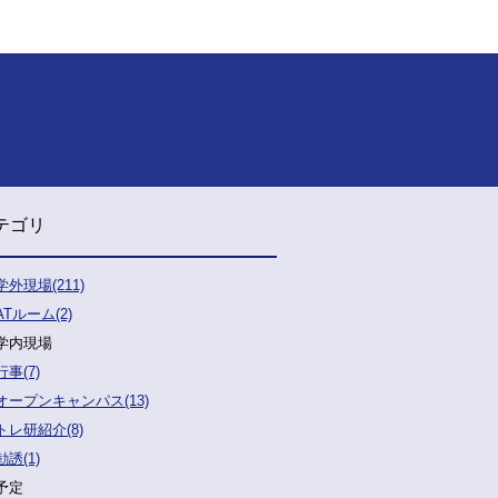
テゴリ
学外現場(211)
ATルーム(2)
学内現場
行事(7)
オープンキャンパス(13)
トレ研紹介(8)
勧誘(1)
予定