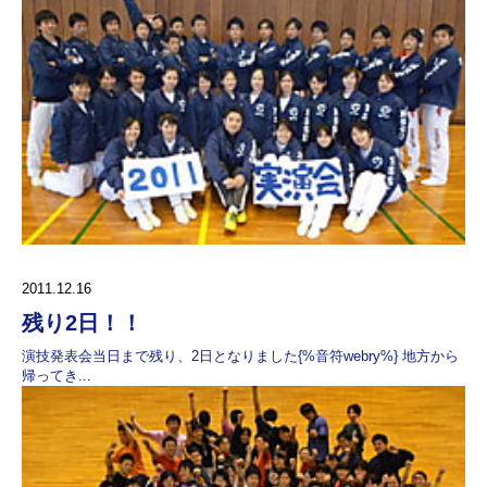
2011.12.16
残り2日！！
演技発表会当日まで残り、2日となりました{%音符webry%} 地方から
帰ってき...