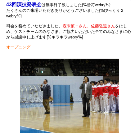
43回演技発表会
は無事終了致しました{%音符webry%}
たくさんのご来場いただきありがとうございました{%びっくり２
webry%}
司会を務めていただきました、
森末慎ニさん、佐藤弘道さん
をはじ
め、ゲストチームのみなさま、ご協力いただいた全てのみなさまに心
から感謝申し上げます{%キラキラwebry%}
オープニング