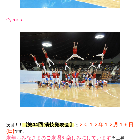
Gym-mix
【第44回 演技発表会】
２０１２年１２月１６日
次回！！
は
(日)
です。
来年もみなさまのご来場を楽しみにしています
{%上昇