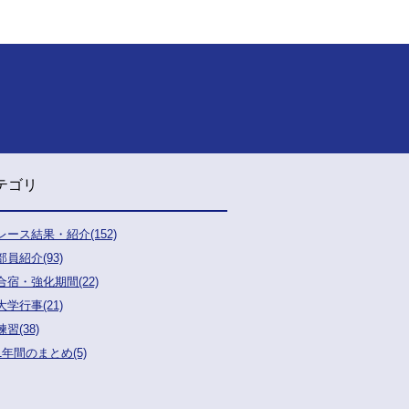
テゴリ
レース結果・紹介(152)
部員紹介(93)
合宿・強化期間(22)
大学行事(21)
練習(38)
1年間のまとめ(5)