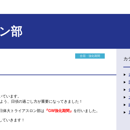
ン部
合宿・強化期間
カ
いています。
よう、日頃の過ごし方が重要になってきました！
で、日体大トライアスロン部は
『GW強化期間』
を行いました。
していきます！