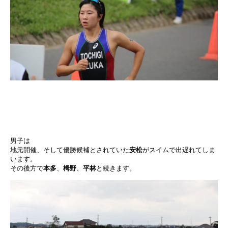
男子は
地元開催、そして優勝候補とされていた
安松
がスイムで出遅れてしま
います。
その後方で
本多
、
栂野
、
平林
と続きます。