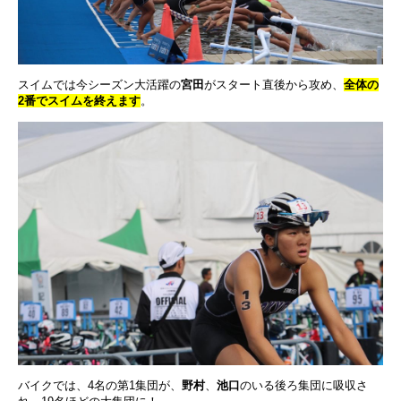
スイムでは今シーズン大活躍の
宮田
がスタート直後から攻め、
全体の
2番でスイムを終えます
。
バイクでは、4名の第1集団が、
野村
、
池口
のいる後ろ集団に吸収さ