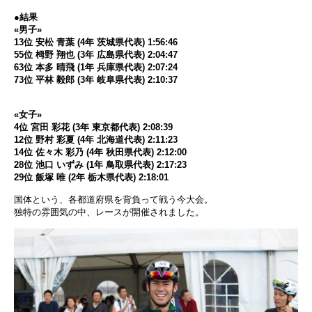
●結果
«男子»
13位 安松 青葉 (4年 茨城県代表) 1:56:46
55位 栂野 翔也 (3年 広島県代表) 2:04:47
63位 本多 晴飛 (1年 兵庫県代表) 2:07:24
73位 平林 毅郎 (3年 岐阜県代表) 2:10:37
«女子»
4位 宮田 彩花 (3年 東京都代表) 2:08:39
12位 野村 彩夏 (4年 北海道代表) 2:11:23
14位 佐々木 彩乃 (4年 秋田県代表) 2:12:00
28位 池口 いずみ (1年 鳥取県代表) 2:17:23
29位 飯塚 唯 (2年 栃木県代表) 2:18:01
国体という、各都道府県を背負って戦う今大会。
独特の雰囲気の中、レースが開催されました。