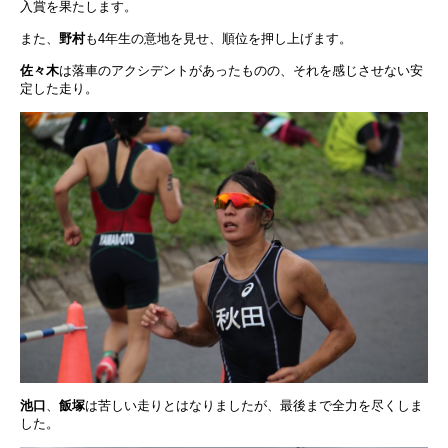
入賞を果たします。
また、
野村
も4年生の意地を見せ、順位を押し上げます。
佐々木
は落車のアクシデントがあったものの、それを感じさせない安
定した走り。
池口
、
飯塚
は苦しい走りとはなりましたが、最後まで全力を尽くしま
した。