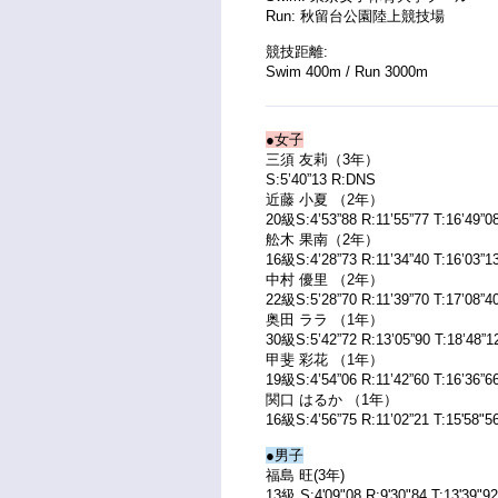
Run: 秋留台公園陸上競技場
競技距離:
Swim 400m / Run 3000m
●女子
三須 友莉（3年）
S:5’40”13 R:DNS
近藤 小夏 （2年）
20級S:4’53”88 R:11’55”77 T:16’49”0
舩木 果南（2年）
16級S:4’28”73 R:11’34”40 T:16’03”1
中村 優里 （2年）
22級S:5’28”70 R:11’39”70 T:17’08”4
奥田 ララ （1年）
30級S:5’42”72 R:13’05”90 T:18’48”1
甲斐 彩花 （1年）
19級S:4’54”06 R:11’42”60 T:16’36”6
関口 はるか （1年）
16級S:4’56”75 R:11’02”21 T:15'58"5
●男子
福島 旺(3年)
13級 S:4'09"08 R:9'30"84 T:13'39"9