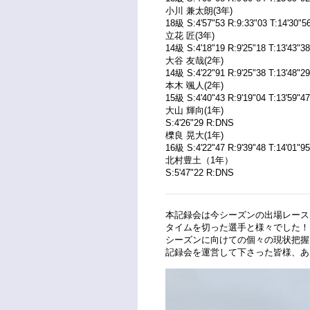
小川 兼太朗(3年)
18級 S:4'57"53 R:9:33"03 T:14'30"5
立花 匠(3年)
14級 S:4'18"19 R:9'25"18 T:13'43"38
大谷 友哉(2年)
14級 S:4'22"91 R:9'25"38 T:13'48"29
本木 颯人(2年)
15級 S:4'40"43 R:9'19"04 T:13'59"47
大山 輝向(1年)
S:4'26"29 R:DNS
櫟良 晃大(1年)
16級 S:4'22"47 R:9'39"48 T:14'01"95
北村豊土（1年）
S:5'47"22 R:DNS
本記録会は今シーズンの出場レース
タイムを切った選手と様々でした！
シーズンに向けての個々の現状把握
記録会を運営して下さった皆様、あ