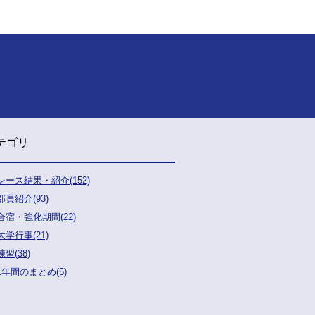
テゴリ
レース結果・紹介(152)
部員紹介(93)
合宿・強化期間(22)
大学行事(21)
練習(38)
1年間のまとめ(5)