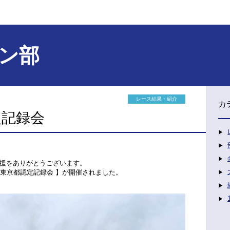
ン部
レース結果・紹介
カ
定記録会
援をありがとうございます。
3 東京都認定記録会 】が開催されました。