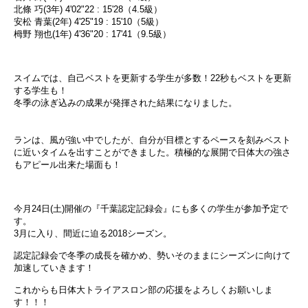
北條 巧(3年) 4'02"22 : 15'28（4.5級）
安松 青葉(2年) 4'25"19 : 15'10（5級）
栂野 翔也(1年) 4'36"20 : 17'41（9.5級）
スイムでは、自己ベストを更新する学生が多数！22秒もベストを更新
する学生も！
冬季の泳ぎ込みの成果が発揮された結果になりました。
ランは、風が強い中でしたが、自分が目標とするペースを刻みベスト
に近いタイムを出すことができました。積極的な展開で日体大の強さ
もアピール出来た場面も！
今月24日(土)開催の『千葉認定記録会』にも多くの学生が参加予定で
す。
3月に入り、間近に迫る2018シーズン。
認定記録会で冬季の成長を確かめ、勢いそのままにシーズンに向けて
加速していきます！
これからも日体大トライアスロン部の応援をよろしくお願いしま
す！！！