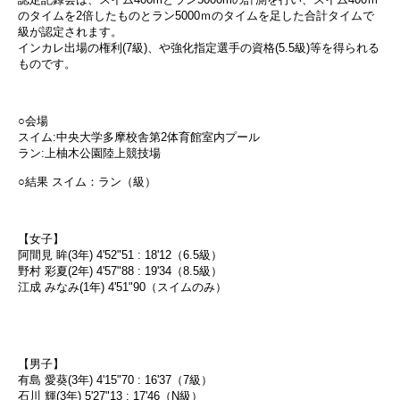
のタイムを2倍したものとラン5000ｍのタイムを足した合計タイムで
級が認定されます。
インカレ出場の権利(7級)、や強化指定選手の資格(5.5級)等を得られる
ものです。
○会場
スイム:中央大学多摩校舎第2体育館室内プール
ラン:上柚木公園陸上競技場
○結果 スイム：ラン（級）
【女子】
阿間見 眸(3年) 4'52"51 : 18'12（6.5級）
野村 彩夏(2年) 4'57"88 : 19'34（8.5級）
江成 みなみ(1年) 4'51"90（スイムのみ）
【男子】
有島 愛葵(3年) 4'15"70 : 16'37（7級）
石川 輝(3年) 5'27"13 : 17'46（N級）