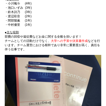
・小川颯斗 (4年)
・池口いずみ (3年)
・鈴木詩乃 (3年)
・渡辺彩音 (2年)
・間部陽薫 (1年)
・中村優里 (1年)
●
主な役割
部費の回収や遠征費などお金に関する全般を担います！
チームとしての活動だけでなく、
大学への予算や決算書作成
などを行
います。チーム運営における根幹であり非常に重要度が高く、責任を
伴う仕事です。