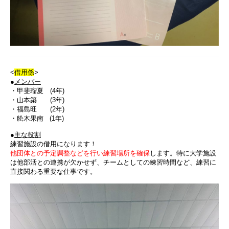
<
借用係
>
●
メンバー
・甲斐瑠夏 (4年)
・山本築 (3年)
・福島旺 (2年)
・舩木果南 (1年)
●
主な役割
練習施設の借用になります！
他団体との予定調整などを行い練習場所を確保
します。特に大学施設
は他部活との連携が欠かせず、チームとしての練習時間など、練習に
直接関わる重要な仕事です。