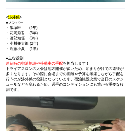
<
渉外係
>
●
メンバー
・飯塚唯 (4年)
・花岡秀吾 (3年)
・渡部知優 (3年)
・小川兼太郎 (2年)
・近藤小夏 (1年)
●
主な役割
遠征時の宿泊施設や移動車の手配
を担当します！
トライアスロンの大会は地方開催が多いため、泊まりがけでの遠征が
多くなります。その際に会場までの距離や予算を考慮しながら手配を
行うのが渉外係の役割となっています。宿泊施設次第で当日のスケジ
ュールなども変わるため、選手のコンディションにも繋がる重要な役
割です。