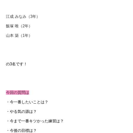
江成 みなみ（3年）
飯塚 唯（2年）
山本 築（1年）
の
3
名です！
今回の質問は
・今一番したいことは？
・やる気の源は？
・今まで一番キツかった練習は？
・今後の目標は？