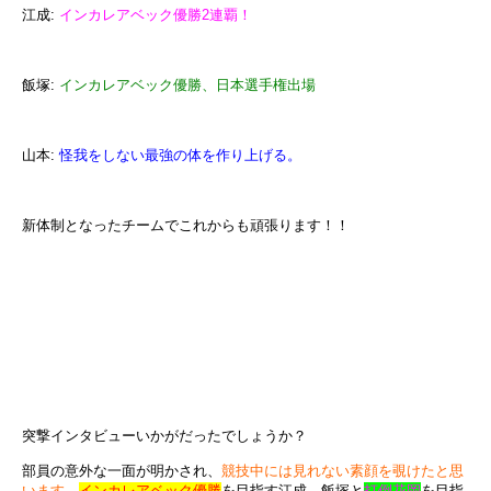
江成
:
インカレアベック優勝2連覇！
飯塚
:
インカレアベック優勝、日本選手権出場
山本
:
怪我をしない最強の体を作り上げる。
新体制となったチームでこれからも頑張ります！！
突撃インタビューいかがだったでしょうか？
部員の意外な一面が明かされ、
競技中には見れない素顔を覗けたと思
います。
インカレアベック優勝
を目指す江成、飯塚と
打倒花岡
を
目指