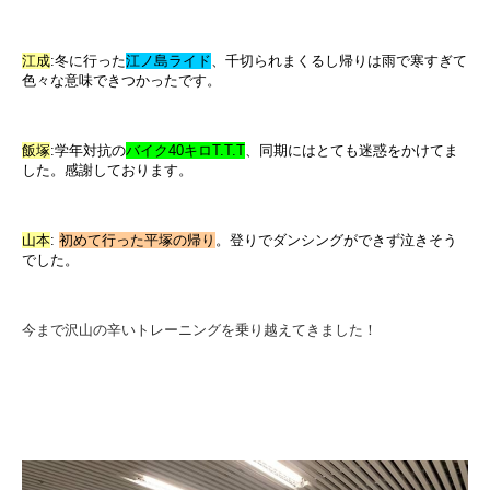
江成
:
冬に行った
江ノ島ライド
、千切られまくるし帰りは雨で寒すぎて
色々な意味できつかったです。
飯塚
:
学年対抗の
バイク40キロT.T.T
、同期にはとても迷惑をかけてま
した。感謝しております。
山本
:
初めて行った平塚の帰り
。
登りでダンシングができず泣きそう
でした。
今まで沢山の辛いトレーニングを乗り越えてきました！