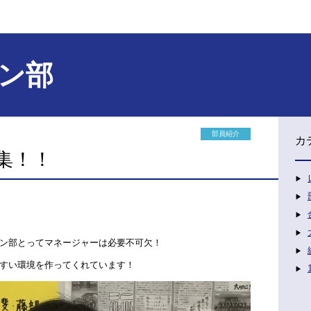
ン部
部員紹介
カ
集！！
ン部とってマネージャーは必要不可欠！
すい環境を作ってくれています！