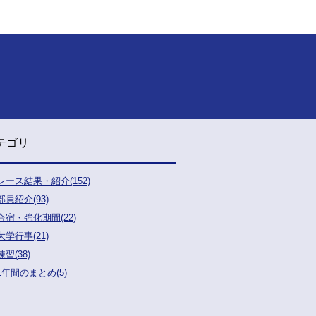
テゴリ
レース結果・紹介(152)
部員紹介(93)
合宿・強化期間(22)
大学行事(21)
練習(38)
1年間のまとめ(5)