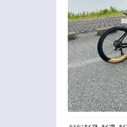
今大会は
タイプA
、
タイプB
、
タイ