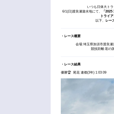
いつも日体大トラ
6/1(日)渡良瀬遊水地にて、
「202
トライア
以下、
レー
・レース概要
会場:埼玉県加須市渡良瀬
競技距離:彩の国C
・レース結果
優勝🏆 尾花 連都(3年) 1:03:09