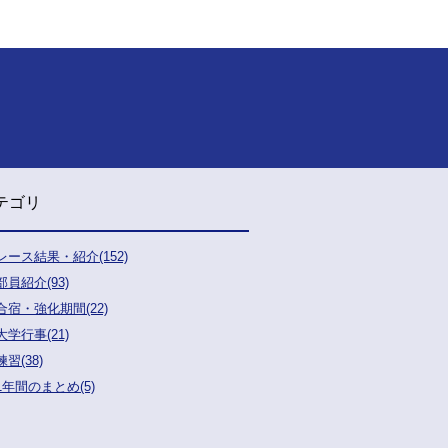
テゴリ
レース結果・紹介(152)
部員紹介(93)
合宿・強化期間(22)
大学行事(21)
練習(38)
1年間のまとめ(5)