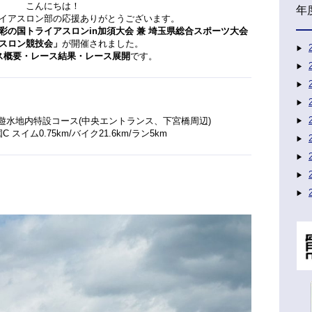
こんにちは！
年
イアスロン部の応援ありがとうございます。
5 彩の国トライアスロンin加須大会 兼 埼玉県総合スポーツ大会
スロン競技会」
が開催されました。
ス概要・レース結果・レース展開
です。
遊水地内特設コース(中央エントランス、下宮橋周辺)
 スイム0.75km/バイク21.6km/ラン5km