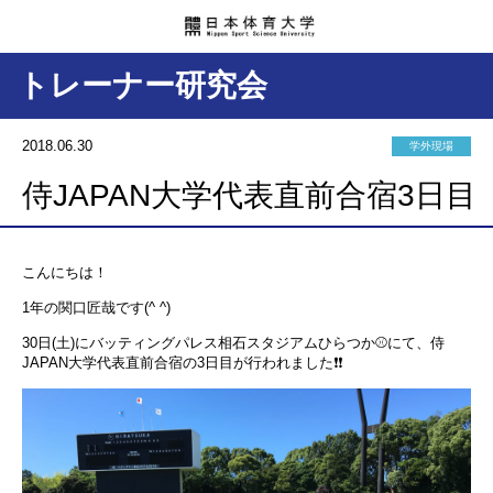
トレーナー研究会
2018.06.30
学外現場
侍JAPAN大学代表直前合宿3日目
こんにちは！
1年の関口匠哉です(^ ^)
30日(土)にバッティングパレス相石スタジアムひらつか⚾️にて、侍
JAPAN大学代表直前合宿の3日目が行われました❗️❗️