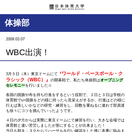
体操部
2009.03.07
WBC出演！
ワールド・ベースボール・ク
3月５日（木）東京ドームにて
『
ラシック（WBC）』
の開幕戦で、私たち体操部は
オープニング
セレモニー
を行いました☆
各国の国旗や布を持ち行進をするという役割で、２日と３日は学校の
体育館でu>国旗をどの様に持ったら見栄えがするか、行進はどの様に
行えば美しいかなどの研究・練習をし、回数を重ねるに連れて部員達
も徐々にコツを掴んでいったようです。
４日の夕方からは実際に東京ドームにて練習を行い、大きな会場では
体育館と違い苦労しましたが形にすることが出来ました！
当日も朝８：３０からリハーサルを行い確認をした後に本番に臨みま