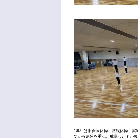
1年生は旧合同体操、基礎体操、実
てから練習を重ね、成長した姿が素