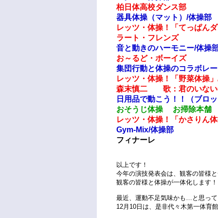
柏日体高校ダンス部
器具体操（マット）/体操部
レッツ・体操！「てっぱんダ
ラート・フレンズ
音と動きのハーモニー/体操
お～るど・ボーイズ
集団行動と体操のコラボレーシ
レッツ・体操！「野菜体操」
森末慎二 歌：君のいないChr
日用品で動こう！！（ブロッ
おそうじ体操 お掃除本舗
レッツ・体操！「かさりん体
Gym-Mix/体操部
フィナーレ
以上です！
今年の演技発表会は、観客の皆様と
観客の皆様と体操が一体化します！
最近、運動不足気味かも…と思って
12月10日は、是非代々木第一体育