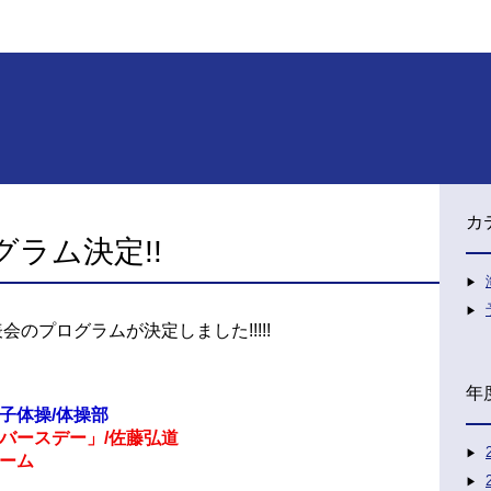
カ
ラム決定!!
発表会のプログラムが決定しました!!!!!
年
子体操/体操部
バースデー」/佐藤弘道
チーム