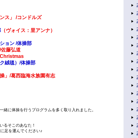
ンス」 /コンドルズ
部
（ヴォイス：里アンナ）
ョン /体操部
/佐藤弘道
istmas
ク絨毯）/体操部
操」/葛西臨海水族園有志
一緒に体操を行うプログラムを多く取り入れました。
いるそこのあなた！
館に足を運んでください♪