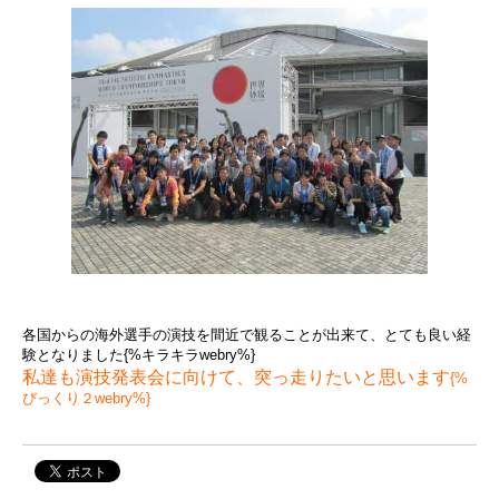
各国からの海外選手の演技を間近で観ることが出来て、とても良い経
験となりました{%キラキラwebry%}
私達も演技発表会に向けて、突っ走りたいと思います
{%
びっくり２webry%}