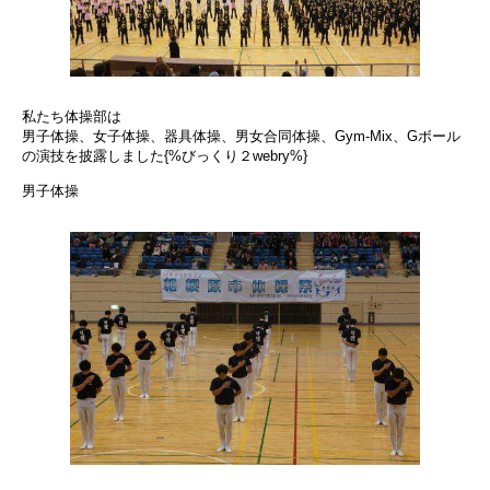
私たち体操部は
男子体操、女子体操、器具体操、男女合同体操、Gym-Mix、Gボール
の演技を披露しました{%びっくり２webry%}
男子体操