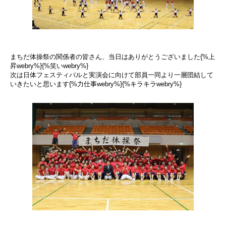
まちだ体操祭の関係者の皆さん、当日はありがとうございました{%上
昇webry%}{%笑いwebry%}
次は日体フェスティバルと実演会に向けて部員一同より一層団結して
いきたいと思います{%力仕事webry%}{%キラキラwebry%}