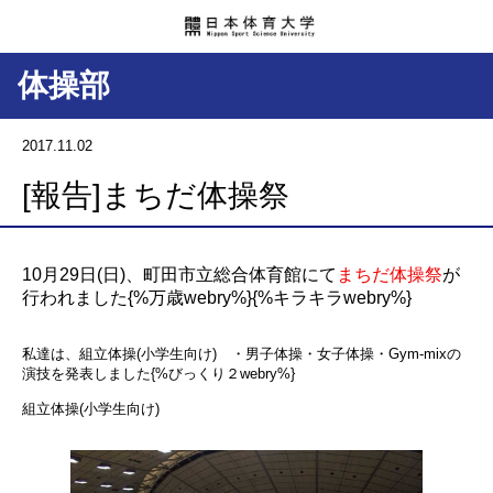
体操部
2017.11.02
[報告]まちだ体操祭
10月29日(日)、町田市立総合体育館にて
まちだ体操祭
が
行われました{%万歳webry%}{%キラキラwebry%}
私達は、組立体操(小学生向け) ・男子体操・女子体操・Gym-mixの
演技を発表しました{%びっくり２webry%}
組立体操(小学生向け)