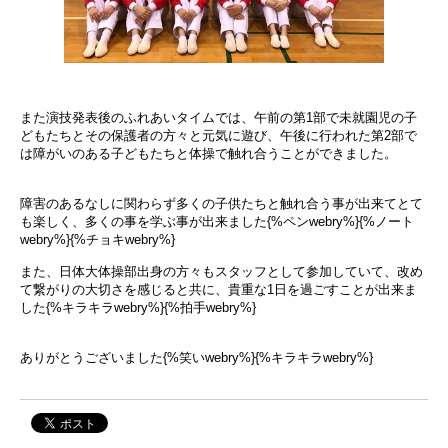
また演技発表後のふれあいタイムでは、午前の第1部で未就園児の子
どもたちとその保護者の方々と元気に遊び、午後に行われた第2部で
は障がいのある子どもたちと体操で触れ合うことができました。
障害のあるなしに関わらず多くの子供たちと触れ合う事が出来てとて
も楽しく、多くの事を学ぶ事が出来ました{%ペンwebry%}{%ノート
webry%}{%チョキwebry%}
また、日体大体操部出身の方々もスタッフとして参加していて、改め
て繋がりの大切さを感じると共に、貴重な1日を過ごすことが出来ま
した{%キラキラwebry%}{%拍手webry%}
ありがとうございました{%笑いwebry%}{%キラキラwebry%}