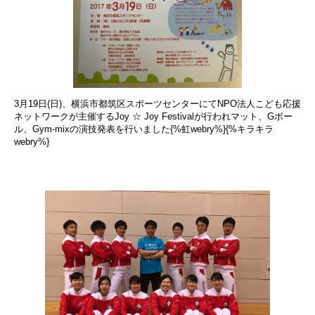
3月19日(日)、横浜市都筑区スポーツセンターにてNPO法人こども応援
ネットワークが主催するJoy ☆ Joy Festivalが行われマット、Gボー
ル、Gym-mixの演技発表を行いました{%虹webry%}{%キラキラ
webry%}