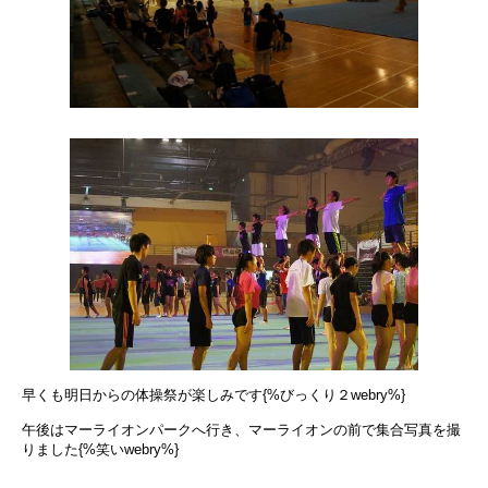
早くも明日からの体操祭が楽しみです{%びっくり２webry%}
午後はマーライオンパークへ行き、マーライオンの前で集合写真を撮
りました{%笑いwebry%}