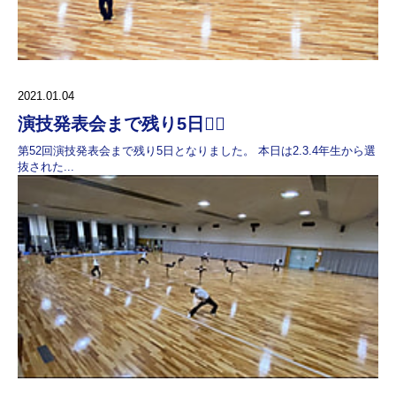
2021.01.04
演技発表会まで残り5日🤸‍♀️
第52回演技発表会まで残り5日となりました。 本日は2.3.4年生から選
抜された...