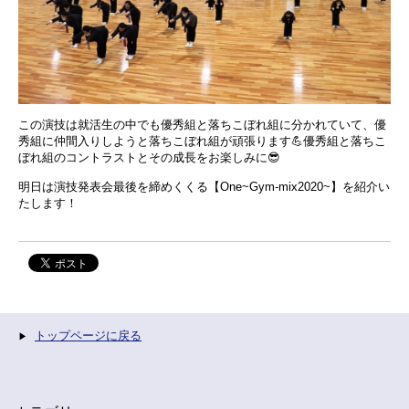
この演技は就活生の中でも優秀組と落ちこぼれ組に分かれていて、優
秀組に仲間入りしようと落ちこぼれ組が頑張ります💪優秀組と落ちこ
ぼれ組のコントラストとその成長をお楽しみに😎
明日は演技発表会最後を締めくくる【One~Gym-mix2020~】を紹介い
たします！
トップページに戻る