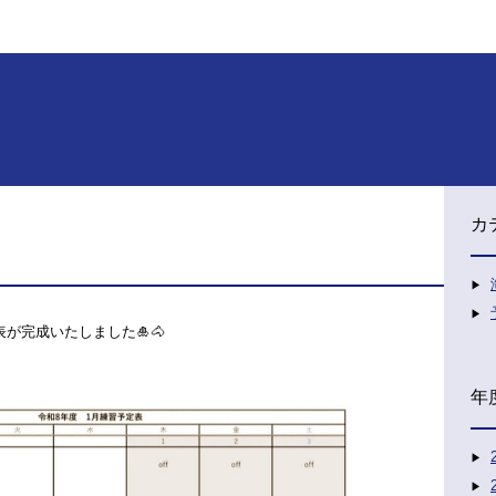
カ
が完成いたしました🎍🐴
年