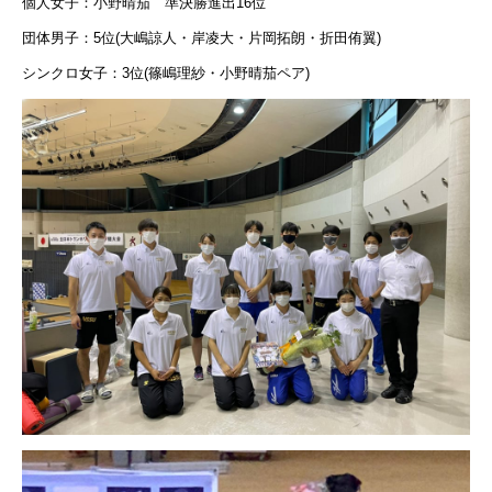
個人女子
：
小野晴茄 準決勝進出16位
団体
男子：
5位(大嶋諒人・岸凌大・片岡拓朗・折田侑翼)
シンクロ女子：3位(篠嶋理紗・小野晴茄ペア)