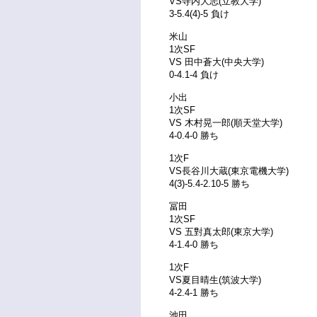
VS寺内大志(立教大学)
3-5.4(4)-5 負け
米山
1次SF
VS 田中蒼大(中央大学)
0-4.1-4 負け
小出
1次SF
VS 木村晃一郎(順天堂大学)
4-0.4-0 勝ち
1次F
VS長谷川大蔵(東京電機大学)
4(3)-5.4-2.10-5 勝ち
冨田
1次SF
VS 五對真太郎(東京大学)
4-1.4-0 勝ち
1次F
VS夏目晴生(筑波大学)
4-2.4-1 勝ち
池田