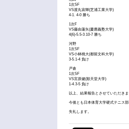
1次SF
VS渡丸宙輝(芝浦工業大学)
4-1. 4-0 勝ち
1次F
VS藤由蓮矢(慶應義塾大学)
4(6)-5.5-3.10-7 勝ち
河野
1次SF
VS小林桃大(都留文科大学)
3-5.1-4 負け
戸倉
1次SF
VS宮原健(順天堂大学)
1-4.3-5 負け
以上、結果報告とさせていただきま
今後とも日本体育大学硬式テニス部
失礼します。