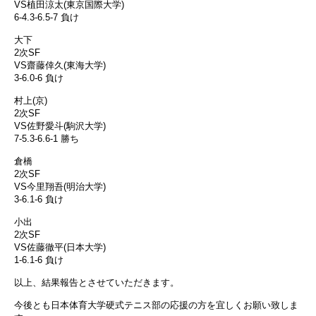
VS植田涼太(東京国際大学)
6-4.3-6.5-7 負け
大下
2次SF
VS齋藤倖久(東海大学)
3-6.0-6 負け
村上(京)
2次SF
VS佐野愛斗(駒沢大学)
7-5.3-6.6-1 勝ち
倉橋
2次SF
VS今里翔吾(明治大学)
3-6.1-6 負け
小出
2次SF
VS佐藤徹平(日本大学)
1-6.1-6 負け
以上、結果報告とさせていただきます。
今後とも日本体育大学硬式テニス部の応援の方を宜しくお願い致しま