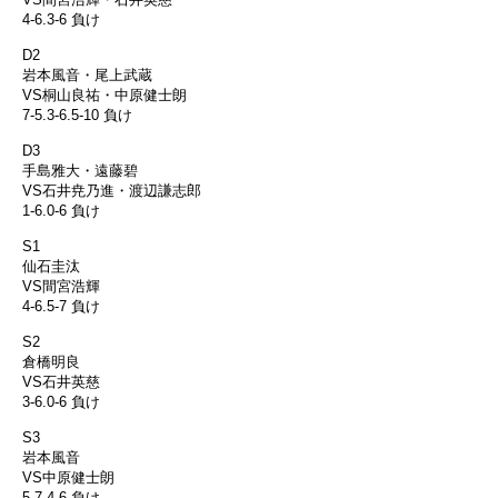
4-6.3-6 負け
D2
岩本風音・尾上武蔵
VS桐山良祐・中原健士朗
7-5.3-6.5-10 負け
D3
手島雅大・遠藤碧
VS石井尭乃進・渡辺謙志郎
1-6.0-6 負け
S1
仙石圭汰
VS間宮浩輝
4-6.5-7 負け
S2
倉橋明良
VS石井英慈
3-6.0-6 負け
S3
岩本風音
VS中原健士朗
5-7.4-6 負け