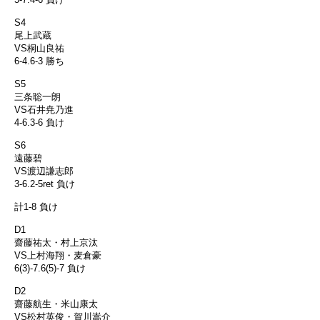
S4
尾上武蔵
VS桐山良祐
6-4.6-3 勝ち
S5
三条聡一朗
VS石井尭乃進
4-6.3-6 負け
S6
遠藤碧
VS渡辺謙志郎
3-6.2-5ret 負け
計1-8 負け
D1
齋藤祐太・村上京汰
VS上村海翔・麦倉豪
6(3)-7.6(5)-7 負け
D2
齋藤航生・米山康太
VS松村英俊・賀川嵩介