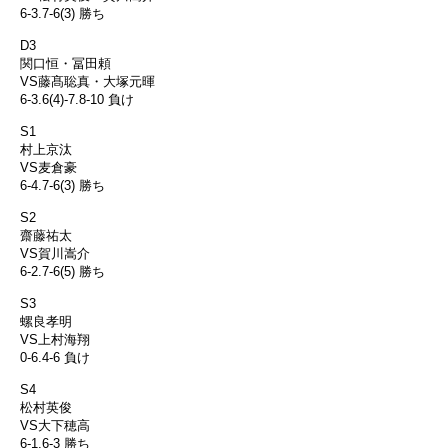
6-3.7-6(3) 勝ち
D3
関口恒・冨田頼
VS藤髙聡真・大塚元暉
6-3.6(4)-7.8-10 負け
S1
村上京汰
VS麦倉豪
6-4.7-6(3) 勝ち
S2
齋藤祐太
VS賀川嵩介
6-2.7-6(5) 勝ち
S3
螺良孝明
VS上村海翔
0-6.4-6 負け
S4
松村英俊
VS大下穂高
6-1.6-3 勝ち