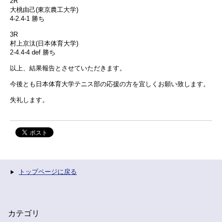
2R
大桃由己(東京農工大学)
4-2.4-1 勝ち
3R
村上京汰(日本体育大学)
2-4.4-4 def 勝ち
以上、結果報告とさせていただきます。
今後とも日本体育大学テニス部の応援の方を宜しくお願い致します。
失礼します。
トップページに戻る
カテゴリ