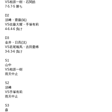
VS相原一樹・石関皓
7-5.7-5 勝ち
D2
須﨑・齋藤(祐)
VS佐藤大耀・手塚有莉
4-6.4-6 負け
D3
金井・日髙(汰)
VS若尾颯馬・吉田憂稀
3-6.3-6 負け
S1
山中
VS相原一樹
雨天中止
S2
須﨑
VS手塚有莉
雨天中止
S3
森