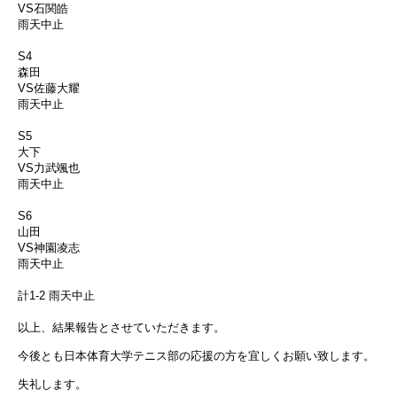
VS石関皓
雨天中止
S4
森田
VS佐藤大耀
雨天中止
S5
大下
VS力武颯也
雨天中止
S6
山田
VS神園凌志
雨天中止
計1-2 雨天中止
以上、結果報告とさせていただきます。
今後とも日本体育大学テニス部の応援の方を宜しくお願い致します。
失礼します。