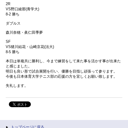
2R
VS野口綾那(青学大)
8-2 勝ち
ダブルス
森川奈穂・眞仁田季夢
SF
VS猪川結花・山崎京花(法大)
8-5 勝ち
本日は単複共に勝利し、今まで練習をして来た事を活かす事が出来た
と感じました。
明日も良い形で試合展開を行い、優勝を目指し頑張って参ります。
今後も日本体育大学テニス部の応援の方を宜しくお願い致します。
失礼します。
トップページに戻る