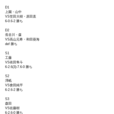
D1
上園・山中
VS笠田大樹・原田直
6-0.6-2 勝ち
D2
長谷川・森
VS高山元希・和田葵海
def 勝ち
S1
工藤
VS依田隼斗
6-2.6(3)-7.6-0 勝ち
S2
澤岻
VS會田純平
6-2.6-2 勝ち
S3
森田
VS佐藤樹
6-2.6-0 勝ち