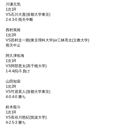
川瀬元気
1次1R
VS石川大貴(首都大学東京)
2-4.3-0 雨天中断
西村篤裕
1次2R
VS田村圭一朗(東京理科大学)or三林亮太(立教大学)
雨天中止
阿久津拓海
1次1R
VS阿部恵太(高千穂大学)
1-4.4(6)-5 負け
山田知宙
1次2R
VS竹居英人(首都大学東京)
4-0.4-0 勝ち
鈴木龍斗
1次1R
VS長谷川悠紀(筑波大学)
4-2.5-3 勝ち