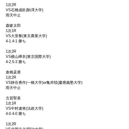
1次2R
VS石橋成依(駒澤大学)
雨天中止
森健太郎
1次1R
VS大里黎(東京農業大学)
4-1.4-1 勝ち
1次2R
VS横山樺衣(東京国際大学)
4-2.5-3 勝ち
倉橋孟甫
1次2R
VS静谷勇作(一橋大学)or亀井陸(慶應義塾大学)
雨天中止
古賀聖基
1次1R
VS中村遼将(法政大学)
4-0.4-0 勝ち
1次2R