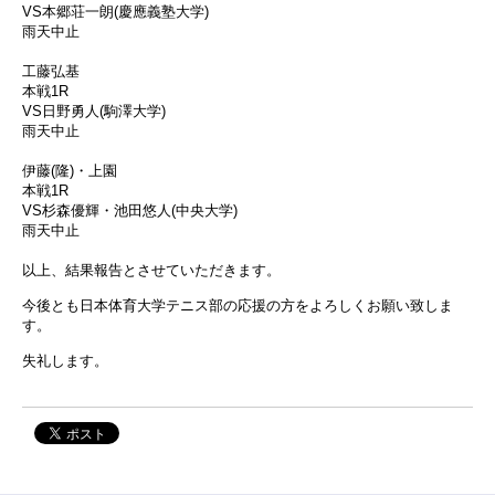
VS本郷荘一朗(慶應義塾大学)
雨天中止
工藤弘基
本戦1R
VS日野勇人(駒澤大学)
雨天中止
伊藤(隆)・上園
本戦1R
VS杉森優輝・池田悠人(中央大学)
雨天中止
以上、結果報告とさせていただきます。
今後とも日本体育大学テニス部の応援の方をよろしくお願い致しま
す。
失礼します。