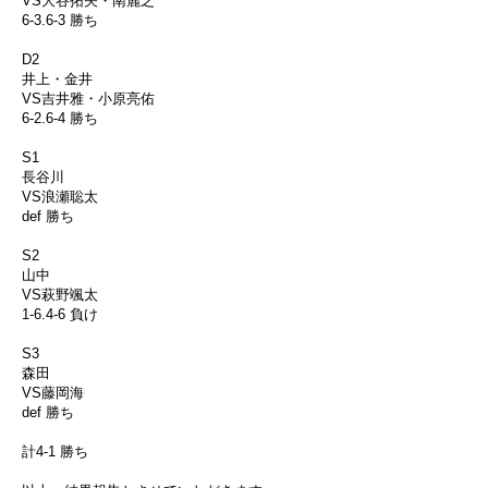
VS大谷拓矢・南麗之
6-3.6-3 勝ち
D2
井上・金井
VS吉井雅・小原亮佑
6-2.6-4 勝ち
S1
長谷川
VS浪瀬聡太
def 勝ち
S2
山中
VS萩野颯太
1-6.4-6 負け
S3
森田
VS藤岡海
def 勝ち
計4-1 勝ち