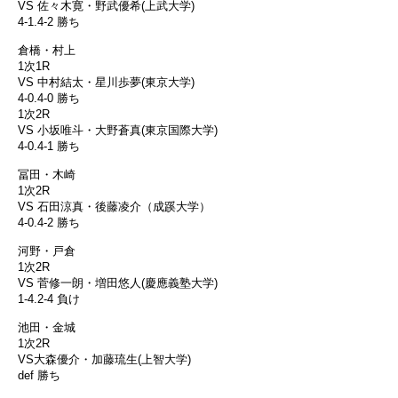
VS 佐々木寛・野武優希(上武大学)
4-1.4-2 勝ち
倉橋・村上
1次1R
VS 中村結太・星川歩夢(東京大学)
4-0.4-0 勝ち
1次2R
VS 小坂唯斗・大野蒼真(東京国際大学)
4-0.4-1 勝ち
冨田・木崎
1次2R
VS 石田涼真・後藤凌介（成蹊大学）
4-0.4-2 勝ち
河野・戸倉
1次2R
VS 菅修一朗・増田悠人(慶應義塾大学)
1-4.2-4 負け
池田・金城
1次2R
VS大森優介・加藤琉生(上智大学)
def 勝ち