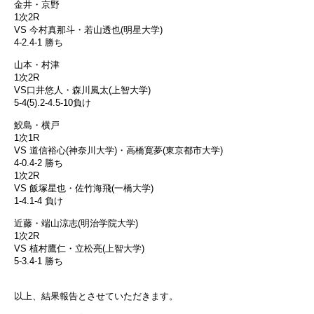
金井・京野
1次2R
VS 今村真那斗・若山透也(明星大学)
4-2.4-1 勝ち
山本・村津
1次2R
VS口井悠人・森川風太(上智大学)
5-4(5).2-4.5-10負け
鮫島・横戸
1次1R
VS 道信裕心(神奈川大学)・高橋寛夢(東京都市大学)
4-0.4-2 勝ち
1次2R
VS 飯塚星也・佐竹海飛(一橋大学)
1-4.1-4 負け
近藤・端山涼志(明治学院大学)
1次2R
VS 植村鷹仁・立松亮(上智大学)
5-3.4-1 勝ち
以上、結果報告とさせていただきます。