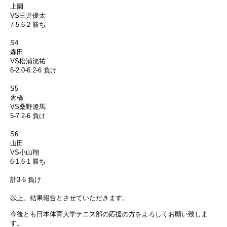
上園
VS三井優太
7-5.6-2 勝ち
S4
森田
VS松浦洸祐
6-2.0-6.2-6 負け
S5
倉橋
VS桑野遼馬
5-7.2-6 負け
S6
山田
VS小山翔
6-1.6-1 勝ち
計3-6 負け
以上、結果報告とさせていただきます。
今後とも日本体育大学テニス部の応援の方をよろしくお願い致しま
す。