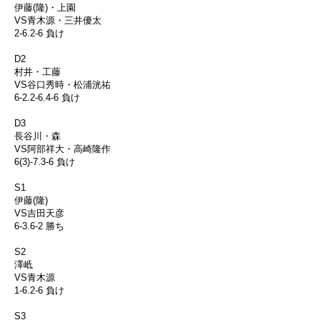
伊藤(隆)・上園
VS青木源・三井優太
2-6.2-6 負け
D2
村井・工藤
VS谷口秀時・松浦洸祐
6-2.2-6.4-6 負け
D3
長谷川・森
VS阿部祥大・高崎隆作
6(3)-7.3-6 負け
S1
伊藤(隆)
VS吉田天彦
6-3.6-2 勝ち
S2
澤岻
VS青木源
1-6.2-6 負け
S3