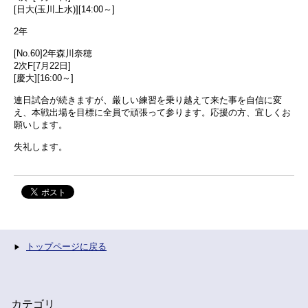
[日大(玉川上水)][14:00～]
2年
[No.60]2年森川奈穂
2次F[7月22日]
[慶大][16:00～]
連日試合が続きますが、厳しい練習を乗り越えて来た事を自信に変
え、本戦出場を目標に全員で頑張って参ります。応援の方、宜しくお
願いします。
失礼します。
トップページに戻る
カテゴリ