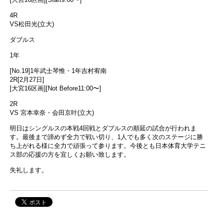
4R
VS松田光(立大)
ダブルス
1年
[No.19]1年武士琴惟・1年吉村宥南
2R[2月27日]
[大宮16区画][Not Before11:00〜]
2R
VS 宮本幸奈・会田京叶(立大)
明日はシングルスの本戦4回戦とダブルスの順延の試合が行われま
す。最後まで諦めず全力で戦い切り、1人でも多く次のステージに勝
ち上がれる様に全力で頑張って参ります。今後とも日本体育大学テニ
ス部の応援の方を宜しくお願い致します。
失礼します。