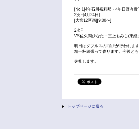
[No.1]4年石川裕莉那・4年日野有貴
2次F[4月24日]
[大宮12区画][9:00〜]
2次F
VS佐久間ひなた・三上もみじ(東経
明日はダブルスの2次Fが行われま
精一杯頑張って参ります。今後とも
失礼します。
トップページに戻る