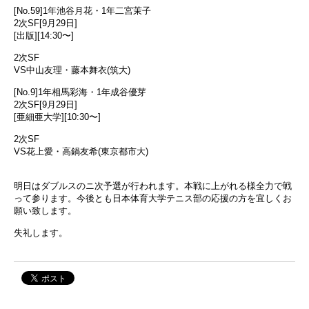
[No.59]1年池谷月花・1年二宮茉子
2次SF[9月29日]
[出版][14:30〜]
2次SF
VS中山友理・藤本舞衣(筑大)
[No.9]1年相馬彩海・1年成谷優芽
2次SF[9月29日]
[亜細亜大学][10:30〜]
2次SF
VS花上愛・高鍋友希(東京都市大)
明日はダブルスのニ次予選が行われます。本戦に上がれる様全力で戦
って参ります。今後とも日本体育大学テニス部の応援の方を宜しくお
願い致します。
失礼します。