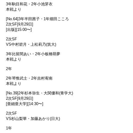
3年駒目和花・2年小池芽衣
本戦より
[No.64]3年半田茜子・1年畑田こころ
2次SF[9月29日]
[出版][15:00〜]
2次SF
VS中村碧月・上松莉乃(筑大)
3年比留間あい・2年小板橋萌夢
本戦より
2年
2年琴惟武士・2年吉村宥南
本戦より
[No.39]2年杉本弥生・大関優和(青学大)
2次SF[9月29日]
[亜細亜大学][14:30〜]
2次SF
VS杉山梨華・加藤あかり(日大)
1年