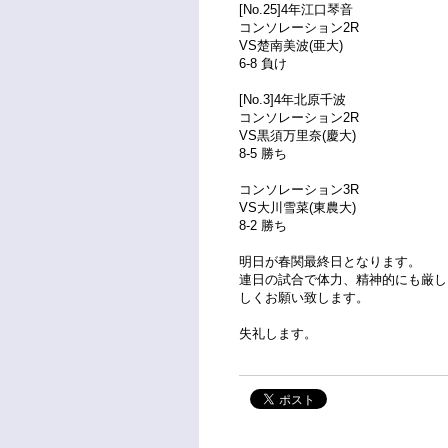
[No.25]4年江口琴音
コンソレーション2R
VS楚南美波(亜大)
6-8 負け
[No.3]4年北原千波
コンソレーション2R
VS黒須万里奈(慶大)
8-5 勝ち
コンソレーション3R
VS大川雪菜(東農大)
8-2 勝ち
明日が春関最終日となります。
連日の試合で体力、精神的にも厳し
しくお願い致します。
失礼します。