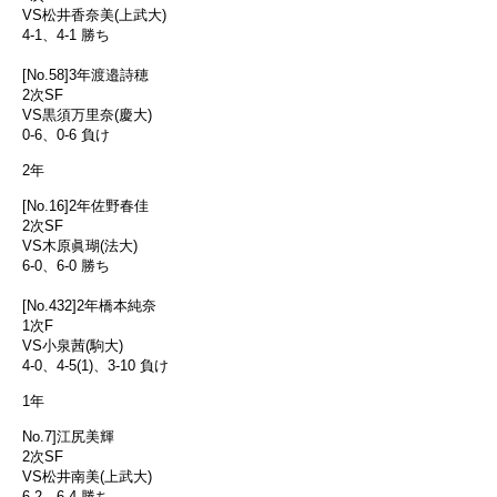
VS松井香奈美(上武大)
4-1、4-1 勝ち
[No.58]3年渡邉詩穂
2次SF
VS黒須万里奈(慶大)
0-6、0-6 負け
2年
[No.16]2年佐野春佳
2次SF
VS木原眞瑚(法大)
6-0、6-0 勝ち
[No.432]2年橋本純奈
1次F
VS小泉茜(駒大)
4-0、4-5(1)、3-10 負け
1年
No.7]江尻美輝
2次SF
VS松井南美(上武大)
6-2、6-4 勝ち