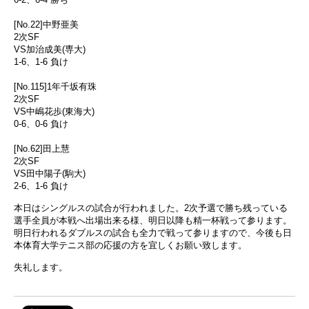
[No.22]中野亜美
2次SF
VS加治成美(専大)
1-6、1-6 負け
[No.115]1年千坂有珠
2次SF
VS中嶋花歩(東海大)
0-6、0-6 負け
[No.62]田上慧
2次SF
VS田中陽子(駒大)
2-6、1-6 負け
本日はシングルスの試合が行われました。2次予選で勝ち残っている
選手全員が本戦へ出場出来る様、明日以降も精一杯戦って参ります。
明日行われるダブルスの試合も全力で戦って参りますので、今後も日
本体育大学テニス部の応援の方を宜しくお願い致します。
失礼します。