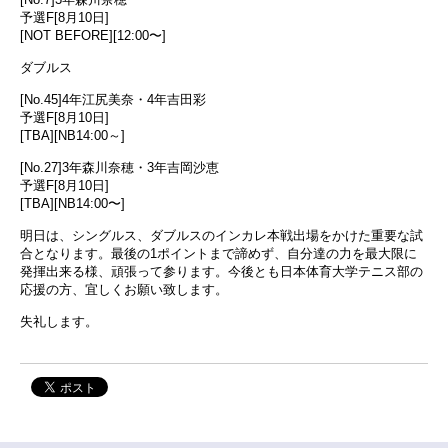
予選F[8月10日]
[NOT BEFORE][12:00〜]
ダブルス
[No.45]4年江尻美奈・4年吉田彩
予選F[8月10日]
[TBA][NB14:00～]
[No.27]3年森川奈穂・3年吉岡沙恵
予選F[8月10日]
[TBA][NB14:00〜]
明日は、シングルス、ダブルスのインカレ本戦出場をかけた重要な試
合となります。最後の1ポイントまで諦めず、自分達の力を最大限に
発揮出来る様、頑張って参ります。今後とも日本体育大学テニス部の
応援の方、宜しくお願い致します。
失礼します。