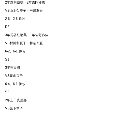
2年森川奈穂・2年吉岡沙恵
VS山本久美子・平形友香
2-6、2-6 負け
D2
3年苅谷紅瑠美・1年佐野春佳
VS村田和夏子・林奈々夏
6-2、6-1 勝ち
S1
3年吉田彩
VS畠山京子
6-4、6-1 勝ち
S2
2年上田真里那
VS坂下華子