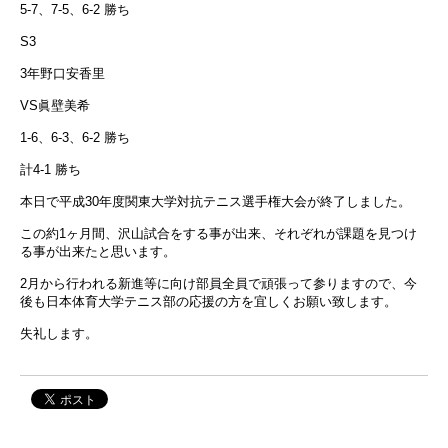
5-7、7-5、6-2 勝ち
S3
3年野口安香里
VS眞壁美希
1-6、6-3、6-2 勝ち
計4-1 勝ち
本日で平成30年度関東大学対抗テニス選手権大会が終了しました。
この約1ヶ月間、沢山試合をする事が出来、それぞれが課題を見つけ
る事が出来たと思います。
2月から行われる新進等に向け部員全員で頑張って参りますので、今
後も日本体育大学テニス部の応援の方を宜しくお願い致します。
失礼します。