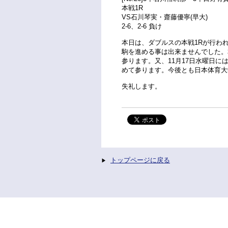
本戦1R
VS石川琴実・齋藤優寧(早大)
2-6、2-6 負け
本日は、ダブルスの本戦1Rが行わ
駒を進める事は出来ませんでした。
参ります。又、11月17日水曜日に
めて参ります。今後とも日本体育大
失礼します。
トップページに戻る