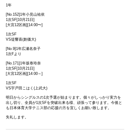
1年
[No.152]1年小見山祐依
1次SF[10月21日]
[大宮12区画][14:00〜]
1次SF
VS堤響喜(創価大)
[No.9]1年広瀬名奈子
1次Fより
[No.171]1年坂巻玲奈
1次SF[10月21日]
[大宮12区画][14:00～]
1次SF
VS宇戸田こはく(上武大)
明日からシングルスの1次予選が始まります。個々がしっかり実力を
出し切り、全員が1次SFを突破出来る様、頑張って参ります。今後と
も日本体育大学テニス部の応援の方を宜しくお願い致します。
失礼します。