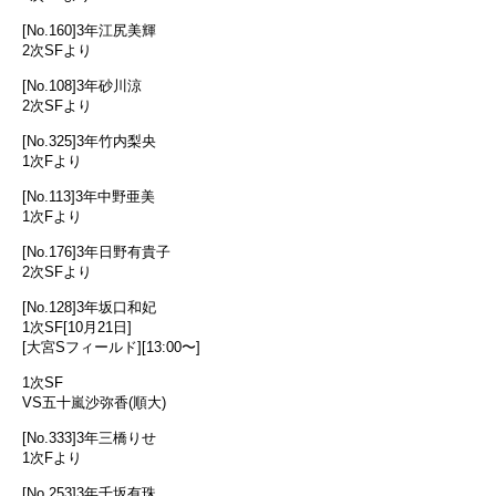
[No.160]3年江尻美輝
2次SFより
[No.108]3年砂川涼
2次SFより
[No.325]3年竹内梨央
1次Fより
[No.113]3年中野亜美
1次Fより
[No.176]3年日野有貴子
2次SFより
[No.128]3年坂口和妃
1次SF[10月21日]
[大宮Sフィールド][13:00〜]
1次SF
VS五十嵐沙弥香(順大)
[No.333]3年三橋りせ
1次Fより
[No.253]3年千坂有珠