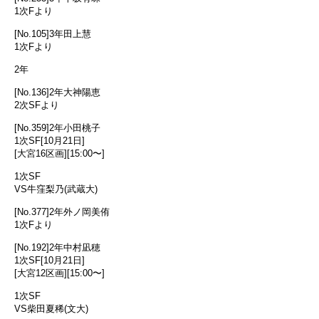
1次Fより
[No.105]3年田上慧
1次Fより
2年
[No.136]2年大神陽恵
2次SFより
[No.359]2年小田桃子
1次SF[10月21日]
[大宮16区画][15:00〜]
1次SF
VS牛窪梨乃(武蔵大)
[No.377]2年外ノ岡美侑
1次Fより
[No.192]2年中村凪穂
1次SF[10月21日]
[大宮12区画][15:00〜]
1次SF
VS柴田夏稀(文大)