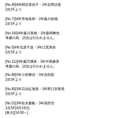
[No.40]4年関谷里佳子・2年吉岡沙恵
2次SFより
[No.72]4年芳地美和・2年森川奈穂
2次SFより
[No.192]4年森川美穂・2年森岡舞色
考慮の為、試合は行われません。
[No.5]4年北原千波・3年江尻美奈
2次SFより
[No.112]4年裁万璃美・3年中西麻実
考慮の為、試合は行われません。
[No.80]3年小田爽佳・3年吉田彩
2次SFより
[No.85]3年苅谷紅瑠美・3年野口安香里
2次SFより
[No.52]3年松永夏帆・3年高田空
1次SF[4月14日]
[亜大][14:00～]